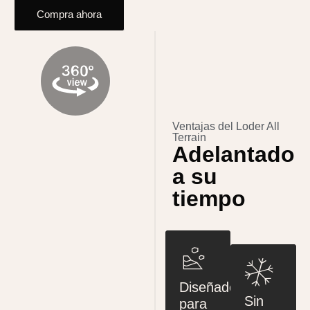
Compra ahora
Ventajas del Loder All
Terrain
Adelantado
a su
tiempo
Diseñado
Sin
para