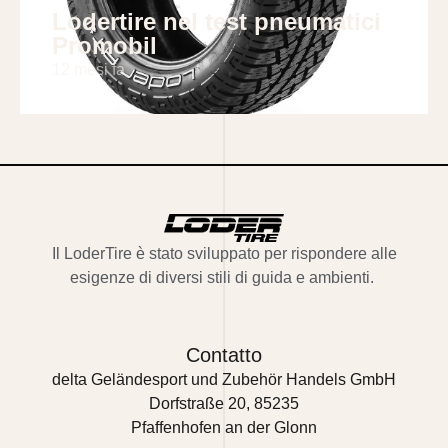
Lodertire nel test pneumatici
Promobil
12 mesi fa
Il
LoderTire
è stato sviluppato per rispondere alle
esigenze di diversi stili di guida e ambienti.
Contatto
delta Geländesport und Zubehör Handels GmbH
Dorfstraße 20, 85235
Pfaffenhofen an der Glonn