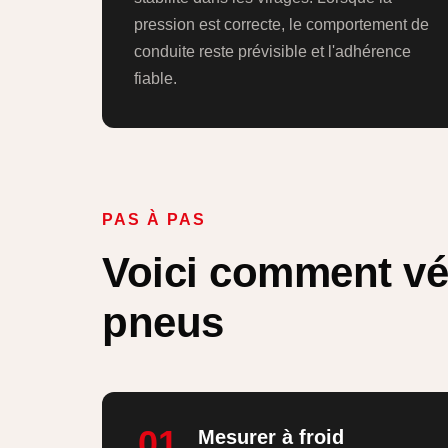
pression est correcte, le comportement de
conduite reste prévisible et l'adhérence
fiable.
PAS À PAS
Voici comment vér
pneus
01
Mesurer à froid