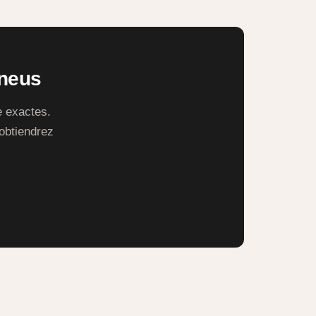
pneus
e exactes.
 obtiendrez