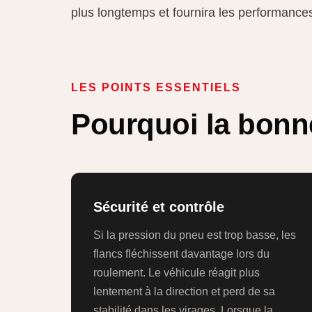
plus longtemps et fournira les performances
LES POINTS ESSENTIELS
Pourquoi la bonn
Sécurité et contrôle
Si la pression du pneu est trop basse, les
flancs fléchissent davantage lors du
roulement. Le véhicule réagit plus
lentement à la direction et perd de sa
stabilité dans les virages. Lorsque la