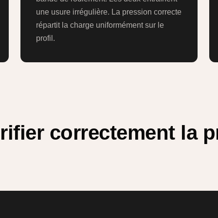
une usure irrégulière. La pression correcte
répartit la charge uniformément sur le
profil.
ifier correctement la 